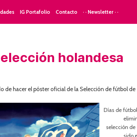
dades
IG Portafolio
Contacto
· · Newsletter · ·
 Selección holandesa
 de hacer el póster oficial de la Selección de fútbol de 
Días de fútbo
elimi
selección de 
sido 