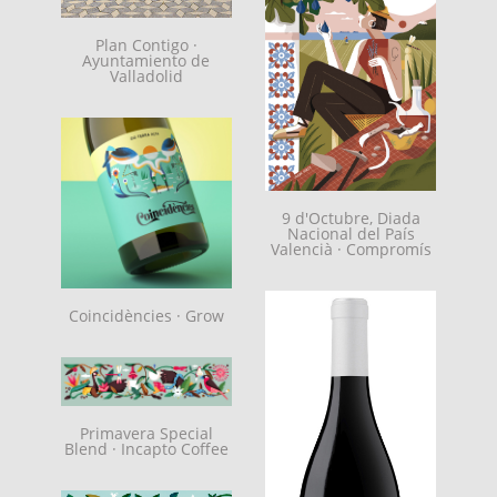
Plan Contigo ·
Ayuntamiento de
Valladolid
9 d'Octubre, Diada
Nacional del País
Valencià · Compromís
Coincidències · Grow
Primavera Special
Blend · Incapto Coffee