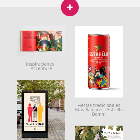
Inspiraciones ·
Accenture
Fiestas tradicionales
Islas Baleares · Estrella
Damm