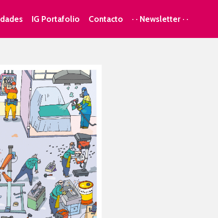
dades
IG Portafolio
Contacto
· · Newsletter · ·